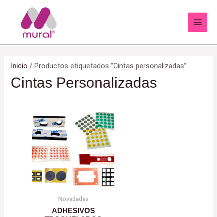
Ir
al
contenido
Inicio
/ Productos etiquetados “Cintas personalizadas”
Cintas Personalizadas
Novedades
ADHESIVOS