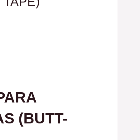
 TAPE)
 PARA
S (
BUTT-