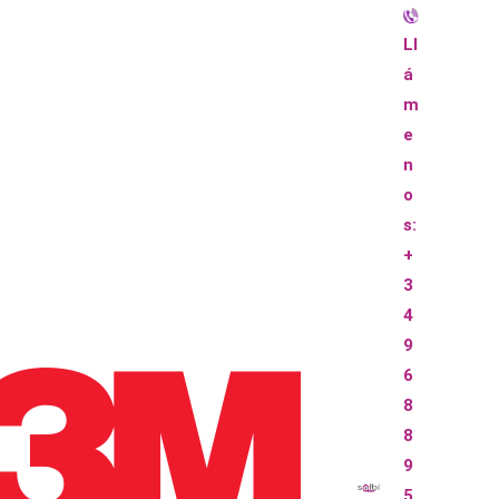
Ll
á
m
e
n
o
s:
+
3
4
9
6
8
8
9
5