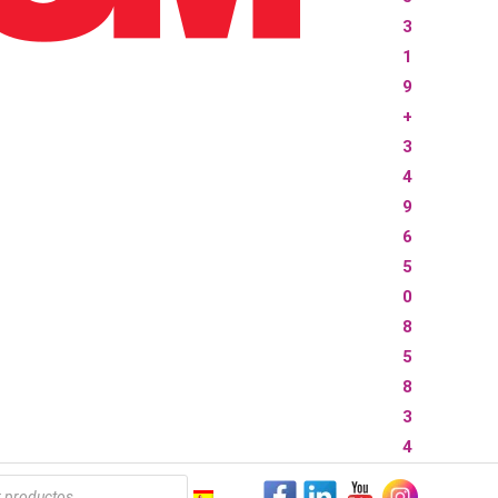
3
1
9
+
3
4
9
6
5
0
8
5
8
3
4